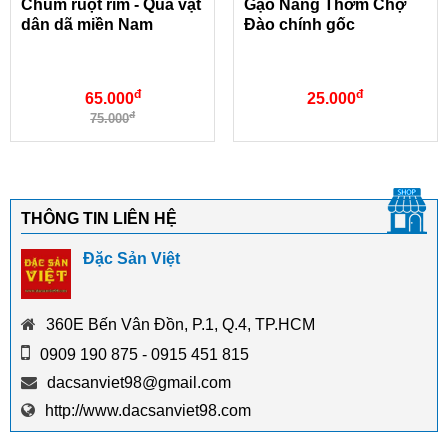
Chùm ruột rim - Quà vặt
Gạo Nàng Thơm Chợ
dân dã miền Nam
Đào chính gốc
đ
đ
65.000
25.000
đ
75.000
THÔNG TIN LIÊN HỆ
Đặc Sản Việt
360E Bến Vân Đồn, P.1, Q.4, TP.HCM
0909 190 875 - 0915 451 815
dacsanviet98@gmail.com
http://www.dacsanviet98.com