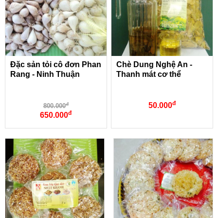
Đặc sản tỏi cô đơn Phan
Chè Dung Nghệ An -
Rang - Ninh Thuận
Thanh mát cơ thể
đ
50.000
đ
800.000
đ
650.000