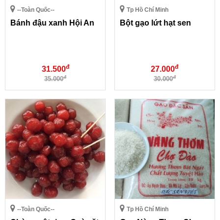
--Toàn Quốc--
Tp Hồ Chí Minh
Bánh đậu xanh Hội An
Bột gạo lứt hạt sen
đ
đ
31.500
27.000
đ
đ
35.000
30.000
--Toàn Quốc--
Tp Hồ Chí Minh