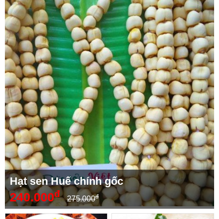
Hạt sen Huế chính gốc
đ
240.000
đ
275.000