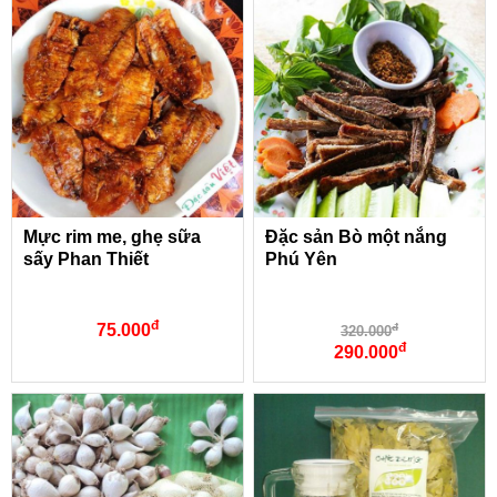
Mực rim me, ghẹ sữa
Đặc sản Bò một nắng
sấy Phan Thiết
Phú Yên
đ
75.000
đ
320.000
đ
290.000