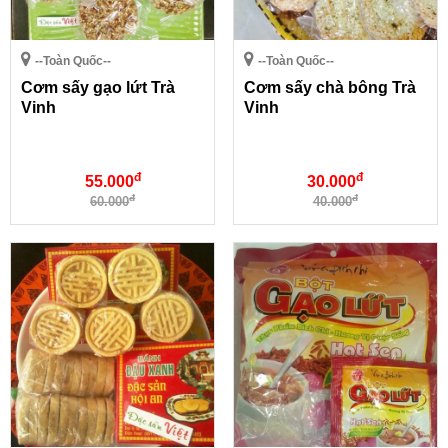
--Toàn Quốc--
--Toàn Quốc--
Cơm sấy gạo lứt Trà
Cơm sấy chà bông Trà
Vinh
Vinh
đ
đ
55.000
30.000
đ
đ
60.000
40.000