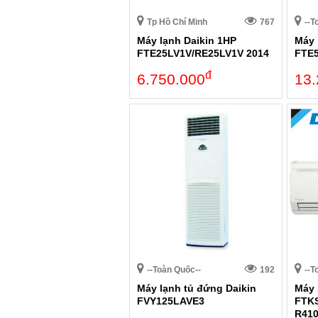
Tp Hồ Chí Minh
767
--T
Máy lạnh Daikin 1HP
Máy 
FTE25LV1V/RE25LV1V 2014
FTE
đ
6.750.000
13.
--Toàn Quốc--
192
--T
Máy lạnh tủ đứng Daikin
Máy 
FVY125LAVE3
FTKS
R41