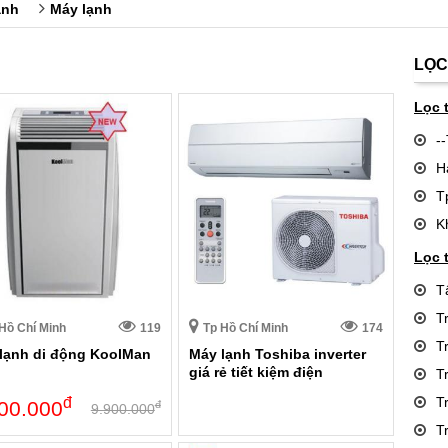
ạnh
Máy lạnh
LỌC
Lọc 
-
H
T
K
Lọc 
T
T
Hồ Chí Minh
119
Tp Hồ Chí Minh
174
T
lạnh di động KoolMan
Máy lạnh Toshiba inverter
giá rẻ tiết kiệm điện
T
đ
T
00.000
đ
9.900.000
T