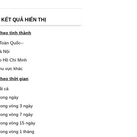
 KẾT QUẢ HIỂN THỊ
theo tỉnh thành
-Toàn Quốc--
à Nội
p Hồ Chí Minh
hu vực khác
theo thời gian
ất cả
rong ngày
rong vòng 3 ngày
rong vòng 7 ngày
rong vòng 15 ngày
rong vòng 1 tháng