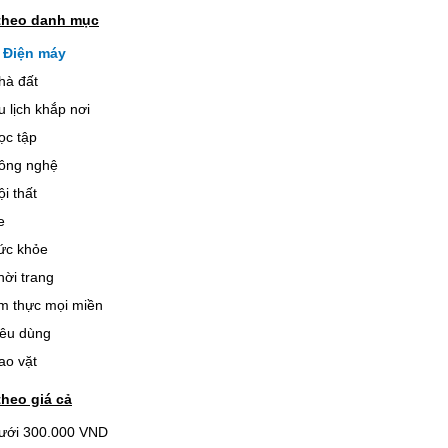
theo danh mục
Điện máy
hà đất
u lịch khắp nơi
ọc tập
ông nghệ
ội thất
e
ức khỏe
hời trang
m thực mọi miền
iêu dùng
ao vặt
theo giá cả
ưới 300.000 VND