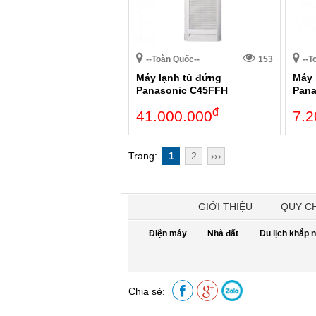
--Toàn Quốc--
153
--T
Máy lạnh tủ đứng
Máy 
Panasonic C45FFH
Pan
đ
41.000.000
7.2
Trang:
1
2
›››
GIỚI THIỆU
QUY C
Điện máy
Nhà đất
Du lịch khắp 
Chia sẻ: