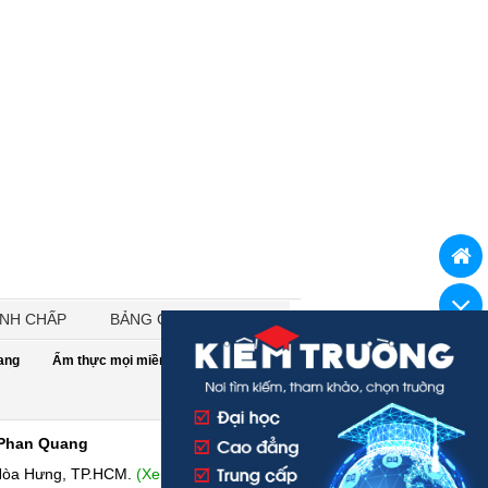
ANH CHẤP
BẢNG GIÁ
rang
Ẩm thực mọi miền
Tiêu dùng
 Phan Quang
Hòa Hưng, TP.HCM.
(Xem bản đồ)