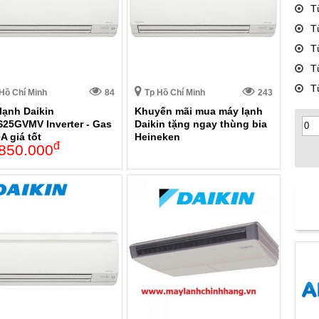
T
T
T
T
T
Hồ Chí Minh
84
Tp Hồ Chí Minh
243
lạnh Daikin
Khuyến mãi mua máy lạnh
25GVMV Inverter - Gas
Daikin tặng ngay thùng bia
A giá tốt
Heineken
đ
850.000