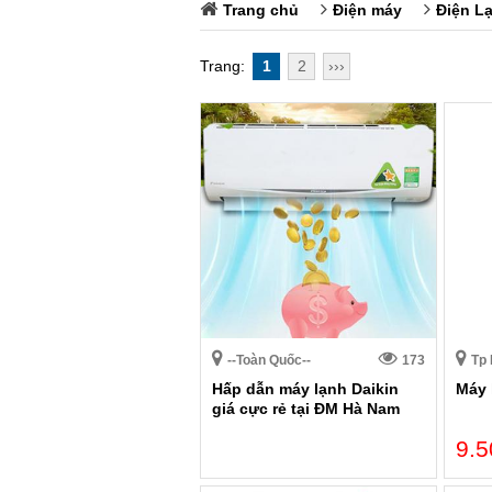
Trang chủ
Điện máy
Điện L
Trang:
1
2
›››
--Toàn Quốc--
173
Tp 
Hấp dẫn máy lạnh Daikin
Máy 
giá cực rẻ tại ĐM Hà Nam
9.5