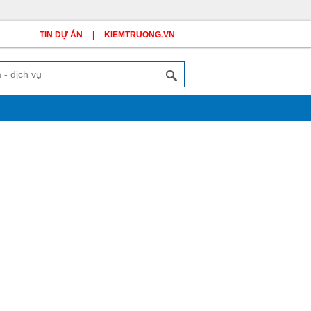
TIN DỰ ÁN
|
KIEMTRUONG.VN