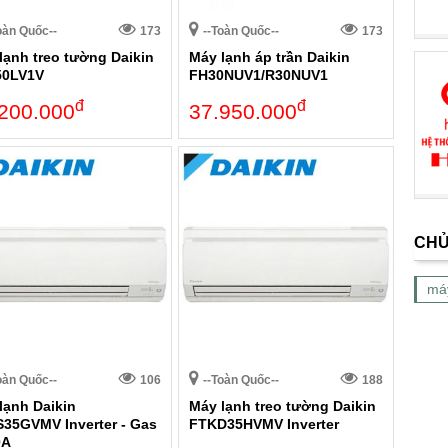
oàn Quốc--
173
--Toàn Quốc--
173
lạnh treo tường Daikin
Máy lạnh áp trần Daikin
50LV1V
FH30NUV1/R30NUV1
đ
đ
200.000
37.950.000
CHỦ
má
oàn Quốc--
106
--Toàn Quốc--
188
lạnh Daikin
Máy lạnh treo tường Daikin
35GVMV Inverter - Gas
FTKD35HVMV Inverter
0A