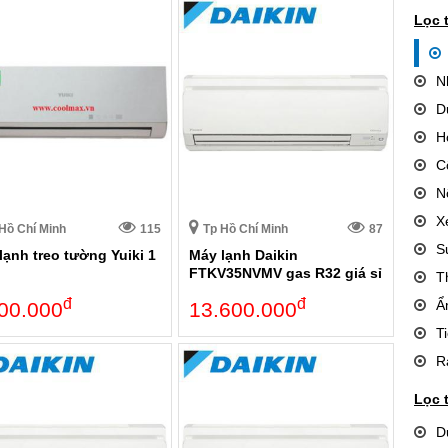
Lọc 
N
D
H
C
N
X
Hồ Chí Minh
115
Tp Hồ Chí Minh
87
S
lạnh treo tường Yuiki 1
Máy lạnh Daikin
FTKV35NVMV gas R32 giá sỉ
T
đ
đ
Ẩ
00.000
13.600.000
T
R
Lọc 
D