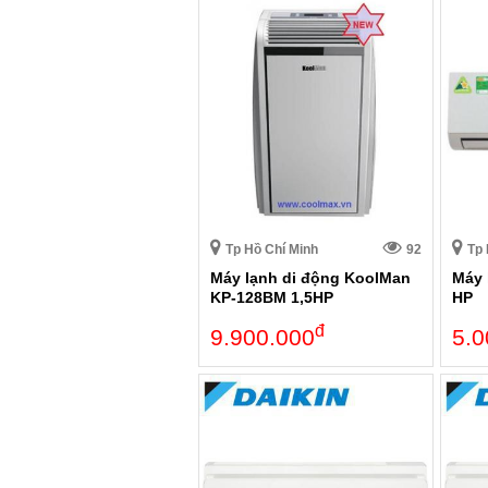
Tp Hồ Chí Minh
92
Tp 
Máy lạnh di động KoolMan
Máy 
KP-128BM 1,5HP
HP
đ
9.900.000
5.0