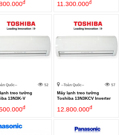
đ
đ
800.000
11.300.000
oàn Quốc--
52
--Toàn Quốc--
57
lạnh treo tường
Máy lạnh treo tường
iba 13N3K-V
Toshiba 13N3KCV Inverter
đ
đ
500.000
12.800.000