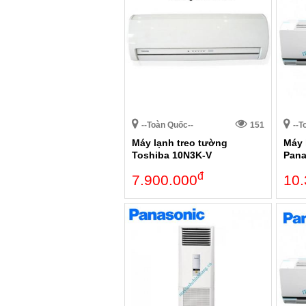
--Toàn Quốc--
151
--T
Máy lạnh treo tường
Máy 
Toshiba 10N3K-V
Pana
đ
7.900.000
10.