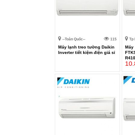
--Toàn Quốc--
115
Tp 
Máy lạnh treo tường Daikin
Máy 
Inverter tiết kiệm điện giá sỉ
FTKS
R410
10.