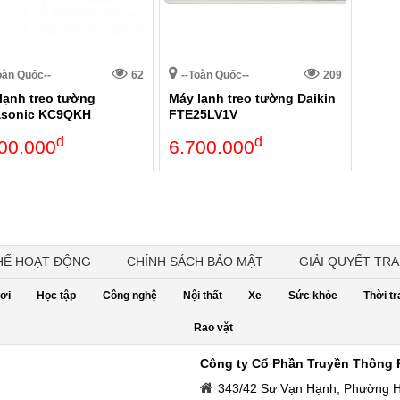
oàn Quốc--
62
--Toàn Quốc--
209
lạnh treo tường
Máy lạnh treo tường Daikin
asonic KC9QKH
FTE25LV1V
đ
đ
00.000
6.700.000
HẾ HOẠT ĐỘNG
CHÍNH SÁCH BẢO MẬT
GIẢI QUYẾT TR
nơi
Học tập
Công nghệ
Nội thất
Xe
Sức khỏe
Thời t
Rao vặt
Công ty Cổ Phần Truyền Thông
343/42 Sư Vạn Hạnh, Phường 