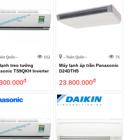
oàn Quốc--
152
--Toàn Quốc--
75
lạnh treo tường
Máy lạnh áp trần Panasonic
sonic TS9QKH Inverter
D24DTH5
đ
đ
300.000
23.800.000