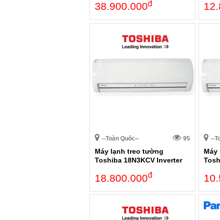
đ
38.900.000
12.
--Toàn Quốc--
95
--T
Máy lạnh treo tường
Máy 
Toshiba 18N3KCV Inverter
Tosh
đ
18.800.000
10.