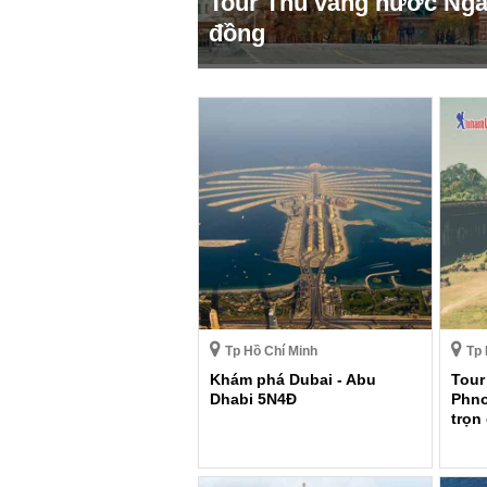
Tour Thu vàng nước Nga 
đồng
Tp Hồ Chí Minh
Tp 
Khám phá Dubai - Abu
Tour
Dhabi 5N4Đ
Phn
trọn 