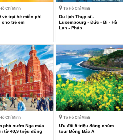
Hồ Chí Minh
Tp Hồ Chí Minh
0 vé trại hè miễn phí
Du lịch Thụy sĩ -
 cho trẻ em
Luxembourg - Đức - Bỉ - Hà
Lan - Pháp
Hồ Chí Minh
Tp Hồ Chí Minh
m phá nước Nga mùa
Ưu đãi 5 triệu đồng chùm
hỉ từ 40,9 triệu đồng
tour Đông Bắc Á