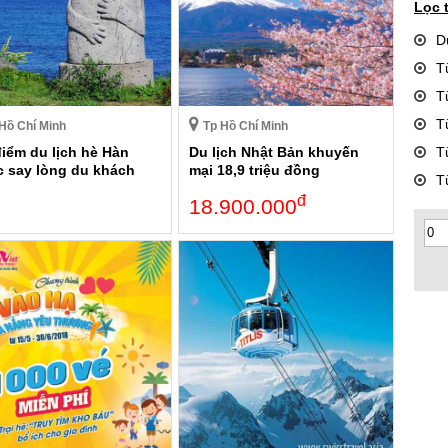
Lọc 
D
T
T
T
Hồ Chí Minh
Tp Hồ Chí Minh
điểm du lịch hè Hàn
Du lịch Nhật Bản khuyến
T
 say lòng du khách
mại 18,9 triệu đồng
T
đ
18.900.000