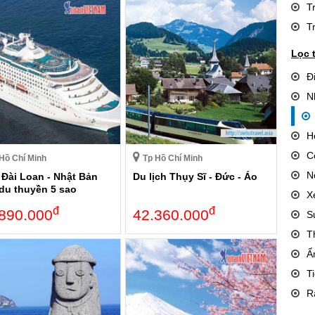
T
T
Lọc 
Đ
N
H
C
Hồ Chí Minh
Tp Hồ Chí Minh
N
 Đài Loan - Nhật Bản
Du lịch Thụy Sĩ - Đức - Áo
 du thuyền 5 sao
X
đ
đ
890.000
42.360.000
S
T
Ẩ
T
R