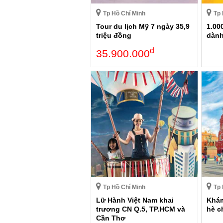
Tp Hồ Chí Minh
Tp 
Tour du lịch Mỹ 7 ngày 35,9
1.00
triệu đồng
dành
đ
35.900.000
Tp Hồ Chí Minh
Tp 
Lữ Hành Việt Nam khai
Khá
trương CN Q.5, TP.HCM và
hè c
Cần Thơ