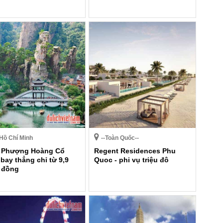
Hồ Chí Minh
--Toàn Quốc--
 Phượng Hoàng Cổ
Regent Residences Phu
 bay thẳng chỉ từ 9,9
Quoc - phi vụ triệu đô
u đồng