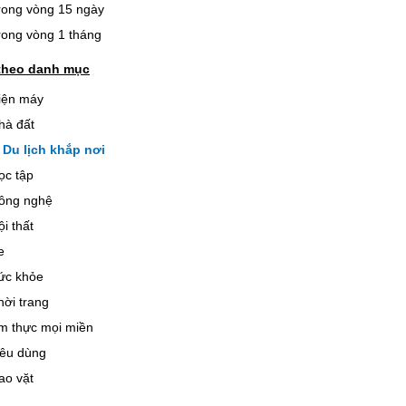
rong vòng 15 ngày
rong vòng 1 tháng
theo danh mục
iện máy
hà đất
Du lịch khắp nơi
ọc tập
ông nghệ
ội thất
e
ức khỏe
hời trang
m thực mọi miền
iêu dùng
ao vặt