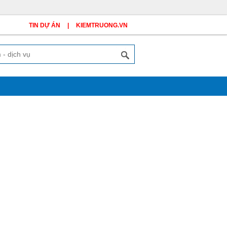
TIN DỰ ÁN
|
KIEMTRUONG.VN