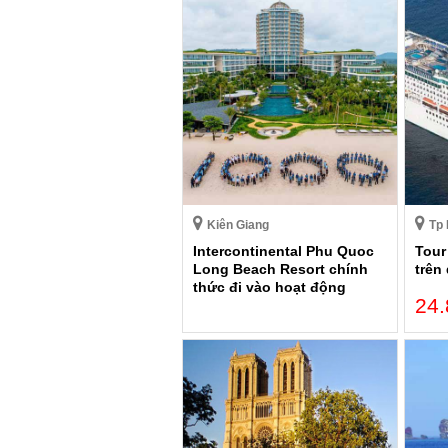
Kiên Giang
Tp 
Intercontinental Phu Quoc
Tour
Long Beach Resort chính
trên
thức đi vào hoạt động
24.