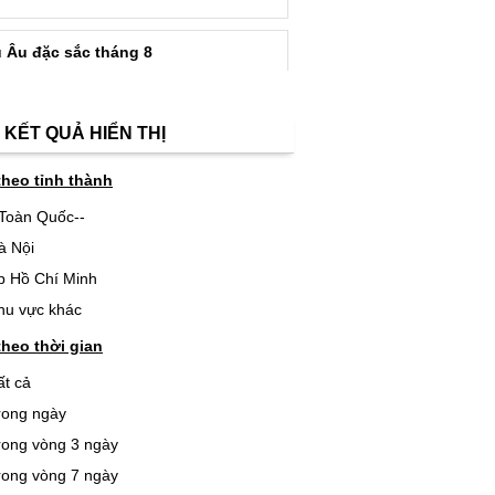
u Âu đặc sắc tháng 8
 KẾT QUẢ HIỂN THỊ
theo tỉnh thành
-Toàn Quốc--
à Nội
p Hồ Chí Minh
hu vực khác
theo thời gian
ất cả
rong ngày
rong vòng 3 ngày
rong vòng 7 ngày