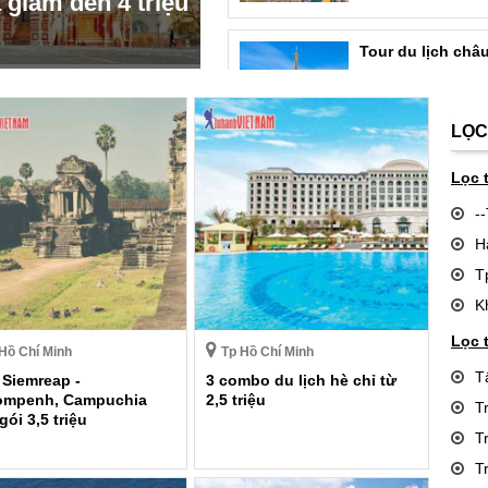
giảm đến 4 triệu
Tour du lịch châ
LỌC
Lọc 
-
H
T
K
Lọc 
Hồ Chí Minh
Tp Hồ Chí Minh
T
 Siemreap -
3 combo du lịch hè chỉ từ
ompenh, Campuchia
2,5 triệu
T
gói 3,5 triệu
T
T