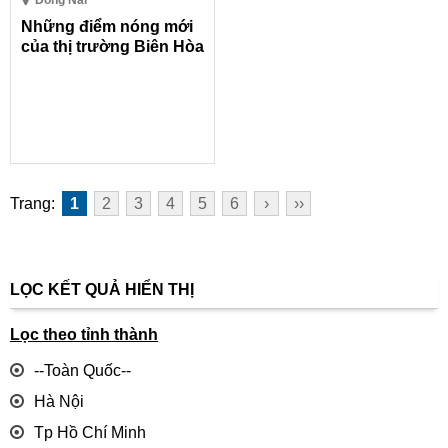
Đồng Nai
Những điểm nóng mới
của thị trường Biên Hòa
Trang:
1
2
3
4
5
6
›
››
LỌC KẾT QUẢ HIỂN THỊ
Lọc theo tỉnh thành
--Toàn Quốc--
Hà Nội
Tp Hồ Chí Minh