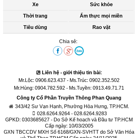
Xe
Sức khỏe
Thời trang
Ẩm thực mọi miền
Tiêu dùng
Rao vặt
Chia sẻ:
Liên hệ - giới thiệu tin bài:
Mr.Lộc: 0906.623.437
-
Ms.Trúc: 0902.352.502
Mr.Hùng: 0904.782.592
-
Ms.Tuyền: 0913.49.71.71
Công ty Cổ Phần Truyền Thông Phan Quang
343/42 Sư Vạn Hạnh, Phường Hòa Hưng, TP.HCM.
028.6264.9264 - 028.6264.9283
GPKD: 0303685627 - Do Sở Kế hoạch và Đầu tư TP.HCM
Cấp ngày: 10/03/2005
GXN TBCCDV MXH Số 6168/GXN-SVHTT do Sở Văn Hóa