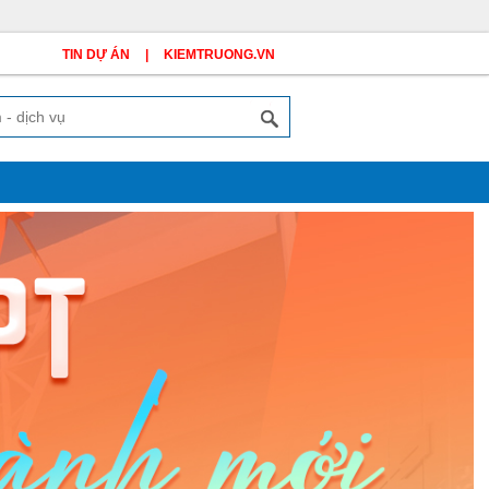
TIN DỰ ÁN
|
KIEMTRUONG.VN