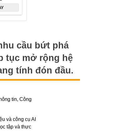
nhu cầu bứt phá
ếp tục mở rộng hệ
ng tính đón đầu.
hông tin, Công
iệu và công cụ AI
ọc tập và thực