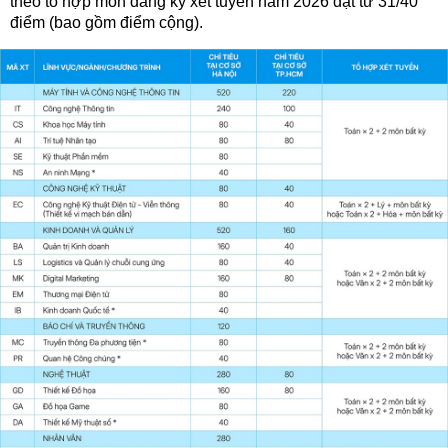
theo tổ hợp môn đăng ký xét tuyển năm 2026 đạt từ 31/40
điểm (bao gồm điểm cộng).