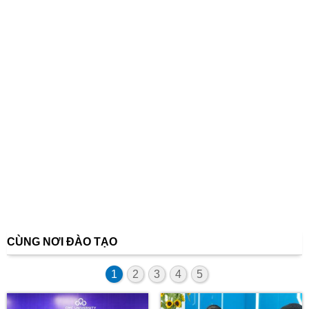
CÙNG NƠI ĐÀO TẠO
1
2
3
4
5