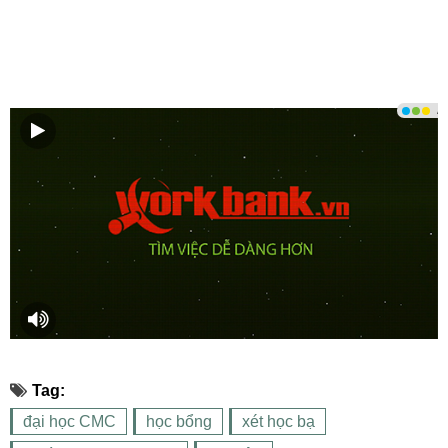
Tag:
đại học CMC
học bổng
xét học bạ