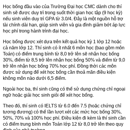
Học bổng đầu vào của Trường Đại học CMC dành cho thí
sinh sẽ được duy trì trong suốt thời gian học tập (9 học kỳ)
nếu sinh viên duy trì GPA từ 3.0/4. Đây là một nguồn hỗ trợ
tài chính dài hạn, giúp sinh viên và gia đình giảm bớt áp lực
học phí trong hành trình đại học.
Học bổng được xét dựa trên kết quả học kỳ 1 lớp 12 hoặc
cả năm lớp 12. Thí sinh có ít nhất 6 môn học (bao gồm môn
Toán) có điểm trung bình từ 8,0 trở lên sẽ nhận học bổng
30%, điểm từ 8,5 trở lên nhận học bổng 50% và điểm từ 9,0
trở lên nhận học bổng 70% học phí. Đồng thời các môn
được sử dụng để xét học bổng cần thoả mãn điều kiện
không môn nào dưới 6,5 điểm.
Ngoài học bạ, thí sinh cũng có thể sử dụng chứng chỉ ngoại
ngữ hoặc giải học sinh giỏi để xét học bổng.
Theo đó, thí sinh có IELTS từ 6.0 đến 7.5 (hoặc chứng chỉ
tương đương) có thể lần lượt xét các mức học bổng 30%,
50%, 70% và 100% học phí. Điều kiện đi kèm là thí sinh cần
có điểm trung bình môn Toán lớp 12 từ 8,0 trở lên theo quy