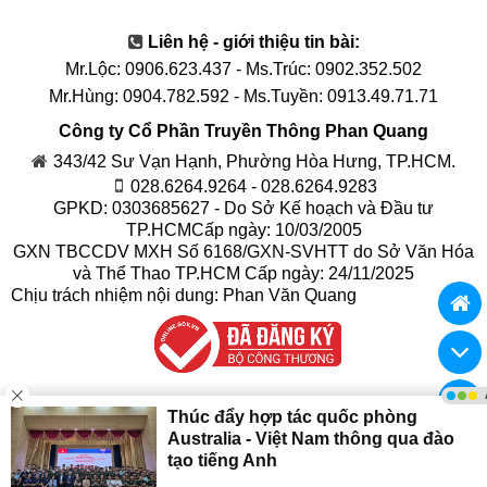
Liên hệ - giới thiệu tin bài:
Mr.Lộc: 0906.623.437
-
Ms.Trúc: 0902.352.502
Mr.Hùng: 0904.782.592
-
Ms.Tuyền: 0913.49.71.71
Công ty Cổ Phần Truyền Thông Phan Quang
343/42 Sư Vạn Hạnh, Phường Hòa Hưng, TP.HCM.
028.6264.9264 - 028.6264.9283
GPKD: 0303685627 - Do Sở Kế hoạch và Đầu tư
TP.HCMCấp ngày: 10/03/2005
GXN TBCCDV MXH Số 6168/GXN-SVHTT do Sở Văn Hóa
và Thể Thao TP.HCM Cấp ngày: 24/11/2025
Chịu trách nhiệm nội dung: Phan Văn Quang
© 2017
Truyền Thông Phan Quang
Phát triển bởi
Truyền Thông Phan Quang