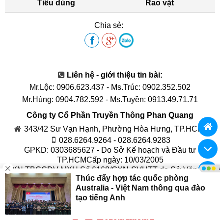
Tiêu dùng
Rao vặt
Chia sẻ:
Liên hệ - giới thiệu tin bài:
Mr.Lộc: 0906.623.437
-
Ms.Trúc: 0902.352.502
Mr.Hùng: 0904.782.592
-
Ms.Tuyền: 0913.49.71.71
Công ty Cổ Phần Truyền Thông Phan Quang
343/42 Sư Vạn Hạnh, Phường Hòa Hưng, TP.HCM.
028.6264.9264 - 028.6264.9283
GPKD: 0303685627 - Do Sở Kế hoạch và Đầu tư
TP.HCMCấp ngày: 10/03/2005
GXN TBCCDV MXH Số 6168/GXN-SVHTT do Sở Văn Hóa
và Thể Thao TP.HCM Cấp ngày: 24/11/2025
Chịu trách nhiệm nội dung: Phan Văn Quang