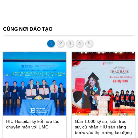
CÙNG NƠI ĐÀO TẠO
1
2
3
4
5
HIU Hospital ký kết hợp tác
Gần 1.000 kỹ sư, kiến trúc
chuyên môn với UMC
sư, cử nhân HIU sẵn sàng
bước vào thị trường lao động