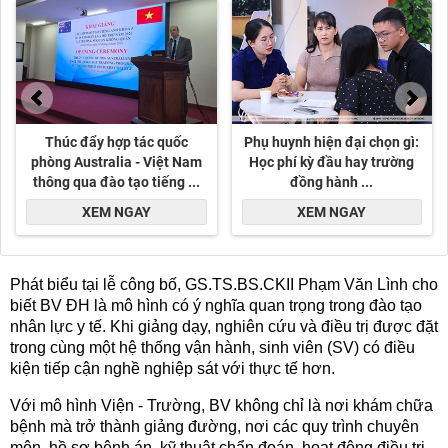
Phát biểu tại lễ công bố, GS.TS.BS.CKII Phạm Văn Lình cho
biết BV ĐH là mô hình có ý nghĩa quan trọng trong đào tạo
nhân lực y tế. Khi giảng dạy, nghiên cứu và điều trị được đặt
trong cùng một hệ thống vận hành, sinh viên (SV) có điều
kiện tiếp cận nghề nghiệp sát với thực tế hơn.
Với mô hình Viện - Trường, BV không chỉ là nơi khám chữa
bệnh mà trở thành giảng đường, nơi các quy trình chuyên
môn, hồ sơ bệnh án, kỹ thuật chẩn đoán, hoạt động điều trị