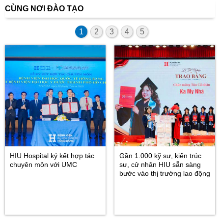
CÙNG NƠI ĐÀO TẠO
1
2
3
4
5
HIU Hospital ký kết hợp tác
Gần 1.000 kỹ sư, kiến trúc
chuyên môn với UMC
sư, cử nhân HIU sẵn sàng
bước vào thị trường lao động