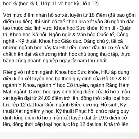
học kỳ (học kỳ I, II lớp 11 và học kỳ I lớp 12).
Với mức điểm nhận hồ sơ xét tuyển từ 18 điểm (đã bao gồm
điểm ưu tiên), thí sinh có thể chọn lựa xét vào 36 ngành đào
tạo thuộc các lĩnh vực: Khoa học Sức khỏe, Kinh tế - Quản
trị, Khoa học Xã hội, Ngôn ngữ & Văn hóa Quốc tế, Công
nghệ - Kỹ thuật, Khoa học Giáo dục. Đáng chú ý, tất cả
những ngành học này tại HIU đều được đầu tư cơ sở vật
chất hiện đại và chương trình học chú trọng thực tập, thực
hành cùng doanh nghiệp ngay từ năm thứ nhất.
Riêng với nhóm ngành Khoa học Sức khỏe, HIU áp dụng
điều kiện xét tuyển học bạ theo quy định của Bộ GD & ĐT:
ngành Y Khoa, ngành Y học Cổ truyền, ngành Răng Hàm
Mặt, ngành Dược học quy định tổng điểm của tổ hợp môn
xét tuyển đạt từ 24.00 điểm trở lên, đồng thời xếp loại học
lực lớp 12 đạt loại Giỏi; ngành Điều dưỡng, Hộ sinh, Kỹ
thuật Xét nghiệm y học, Kỹ thuật Phục hồi chức năng quy
định tổng điểm tổ hợp môn xét tuyển đạt từ 19.5 điểm trở
lên, đồng thời xếp loại học lực lớp 12 đạt loại Khá trở lên.