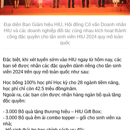
Đại diện Ban Giám hiệu HIU, Hội đồng Cố vấn Doanh nhân
HIU và các doanh nghiệp đối tác cùng nhau kích hoạt thành
công đặc quyền cho tân sinh viên HIU 2024 quy mô toàn
quốc
Đặc biệt, khi xét tuyển sớm vào HIU ngay từ hôm nay, các
bạn sẽ được nhận các đặc quyền dành riêng cho tân sinh
viên 2024 trên quy mô toàn quốc như sau:
Học bổng 100% học phí Học kỳ cho 28 ngành tiềm năng,
học phí chỉ còn 42.5 triệu đồng/năm.
Ngoài ra, các bạn còn được nhận hàng ngàn bộ quà tặng
độc quyền:
- 3.000 Bộ quà tặng thương hiệu – HIU Gift Box;
- 3.000 Bộ quà êm ái combo topper – gối cho sinh viên xa
nhà;
- Hệ sinh thái trọ học chính sách ưu đãi;