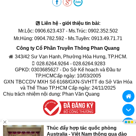
Liên hệ - giới thiệu tin bài:
Mr.Lộc: 0906.623.437
-
Ms.Trúc: 0902.352.502
Mr.Hùng: 0904.782.592
-
Ms.Tuyền: 0913.49.71.71
Công ty Cổ Phần Truyền Thông Phan Quang
343/42 Sư Vạn Hạnh, Phường Hòa Hưng, TP.HCM.
028.6264.9264 - 028.6264.9283
GPKD: 0303685627 - Do Sở Kế hoạch và Đầu tư
TP.HCMCấp ngày: 10/03/2005
GXN TBCCDV MXH Số 6168/GXN-SVHTT do Sở Văn Hóa
và Thể Thao TP.HCM Cấp ngày: 24/11/2025
Chịu trách nhiệm nội dung: Phan Văn Quang
© 2017
Truyền Thông Phan Quang
Phát triển bởi
Truyền Thông Phan Quang