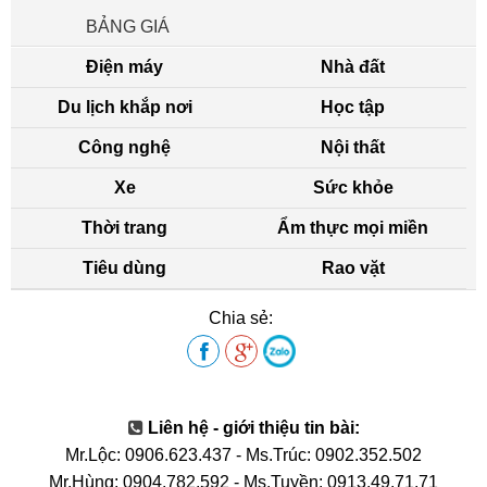
BẢNG GIÁ
Điện máy
Nhà đất
Du lịch khắp nơi
Học tập
Công nghệ
Nội thất
Xe
Sức khỏe
Thời trang
Ẩm thực mọi miền
Tiêu dùng
Rao vặt
Chia sẻ:
Liên hệ - giới thiệu tin bài:
Mr.Lộc: 0906.623.437
-
Ms.Trúc: 0902.352.502
Mr.Hùng: 0904.782.592
-
Ms.Tuyền: 0913.49.71.71