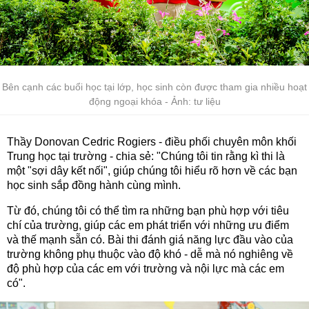
Bên cạnh các buổi học tại lớp, học sinh còn được tham gia nhiều hoạt
động ngoại khóa - Ảnh: tư liệu
Thầy Donovan Cedric Rogiers - điều phối chuyên môn khối
Trung học tại trường - chia sẻ: "Chúng tôi tin rằng kì thi là
một "sợi dây kết nối", giúp chúng tôi hiểu rõ hơn về các bạn
học sinh sắp đồng hành cùng mình.
Từ đó, chúng tôi có thể tìm ra những bạn phù hợp với tiêu
chí của trường, giúp các em phát triển với những ưu điểm
và thế mạnh sẵn có. Bài thi đánh giá năng lực đầu vào của
trường không phụ thuộc vào độ khó - dễ mà nó nghiêng về
độ phù hợp của các em với trường và nội lực mà các em
có".