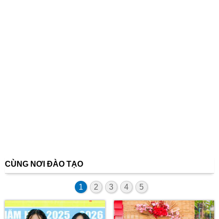
CÙNG NƠI ĐÀO TẠO
1
2
3
4
5