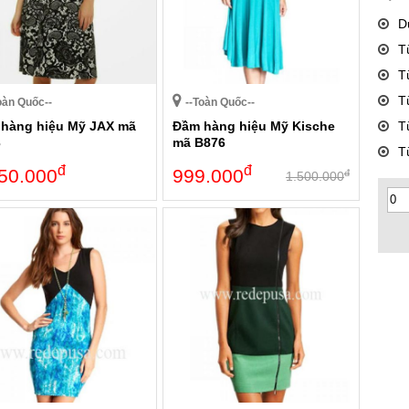
D
T
T
T
oàn Quốc--
--Toàn Quốc--
hàng hiệu Mỹ JAX mã
Đầm hàng hiệu Mỹ Kische
T
3
mã B876
T
đ
đ
50.000
999.000
đ
1.500.000