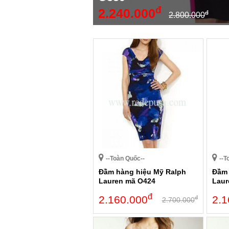
đ
2.240.000
đ
2.800.000
--Toàn Quốc--
--T
Đầm hàng hiệu Mỹ Ralph
Đầm 
Lauren mã O424
Laur
đ
2.160.000
2.1
đ
2.700.000