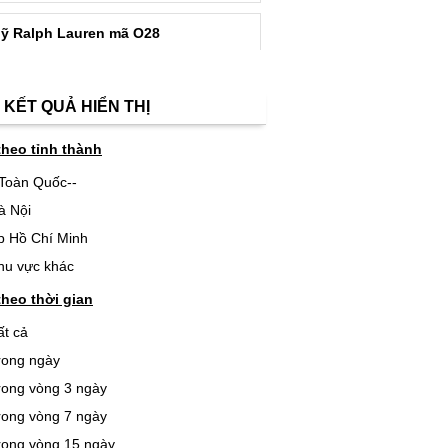
ỹ Ralph Lauren mã O28
đ
.000
 KẾT QUẢ HIỂN THỊ
theo tỉnh thành
-Toàn Quốc--
à Nội
p Hồ Chí Minh
hu vực khác
theo thời gian
ất cả
rong ngày
rong vòng 3 ngày
rong vòng 7 ngày
rong vòng 15 ngày