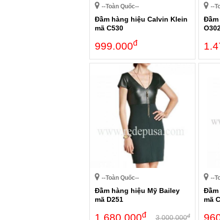
--Toàn Quốc--
--T
Đầm hàng hiệu Calvin Klein
Đầm 
mã C530
O30
đ
999.000
1.4
--Toàn Quốc--
--T
Đầm hàng hiệu Mỹ Bailey
Đầm 
mã D251
mã 
đ
1.680.000
96
đ
3.000.000