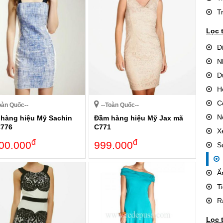
T
Lọc 
Đ
N
D
H
C
oàn Quốc--
--Toàn Quốc--
N
hàng hiệu Mỹ Sachin
Đầm hàng hiệu Mỹ Jax mã
C776
C771
X
đ
đ
00.000
999.000
S
Ẩ
T
R
Lọc 