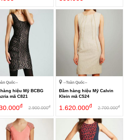
oàn Quốc--
--Toàn Quốc--
hàng hiệu Mỹ BCBG
Đầm hàng hiệu Mỹ Calvin
zria mã C821
Klein mã C524
đ
đ
30.000
1.620.000
đ
đ
2.900.000
2.700.000