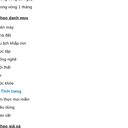
rong vòng 1 tháng
theo danh mục
iện máy
hà đất
u lịch khắp nơi
ọc tập
ông nghệ
ội thất
e
ức khỏe
Thời trang
m thực mọi miền
iêu dùng
ao vặt
theo giá cả