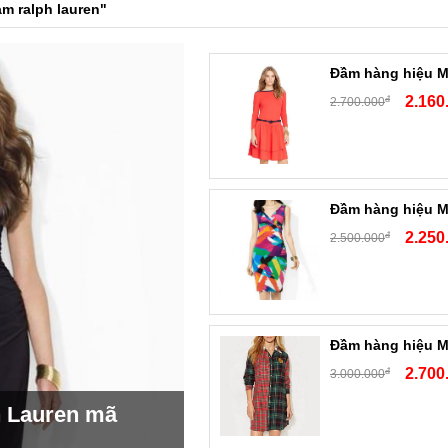
m ralph lauren"
Đầm hàng hiệu M
2.160
đ
2.700.000
Đầm hàng hiệu M
2.250
đ
2.500.000
Đầm hàng hiệu M
2.700
đ
3.000.000
h Lauren mã