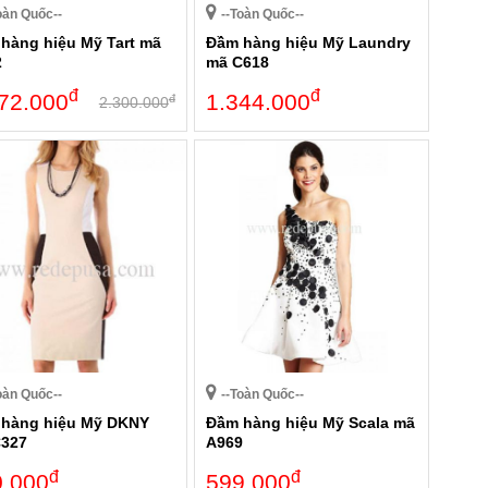
oàn Quốc--
--Toàn Quốc--
hàng hiệu Mỹ Tart mã
Đầm hàng hiệu Mỹ Laundry
2
mã C618
đ
đ
72.000
1.344.000
đ
2.300.000
oàn Quốc--
--Toàn Quốc--
hàng hiệu Mỹ DKNY
Đầm hàng hiệu Mỹ Scala mã
C327
A969
đ
đ
0.000
599.000