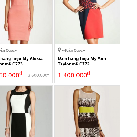
oàn Quốc--
--Toàn Quốc--
hàng hiệu Mỹ Alexia
Đầm hàng hiệu Mỹ Ann
or mã C773
Taylor mã C772
đ
đ
50.000
1.400.000
đ
3.500.000