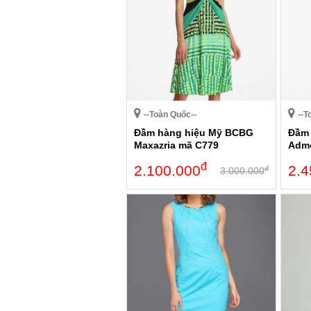
--Toàn Quốc--
--T
Đầm hàng hiệu Mỹ BCBG
Đầm 
Maxazria mã C779
Adm
đ
2.100.000
2.4
đ
3.000.000