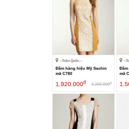
--Toàn Quốc--
--T
Đầm hàng hiệu Mỹ Sachin
Đầm 
mã C780
mã 
đ
1.920.000
1.5
đ
3.200.000