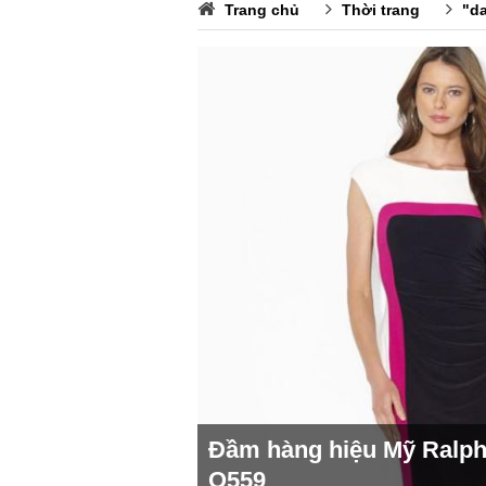
Trang chủ
Thời trang
"da
Đầm hàng hiệu Mỹ Ralp
O559