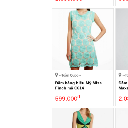
--Toàn Quốc--
--T
Đầm hàng hiệu Mỹ Miss
Đầm 
Finch mã C614
Maxa
đ
599.000
2.0