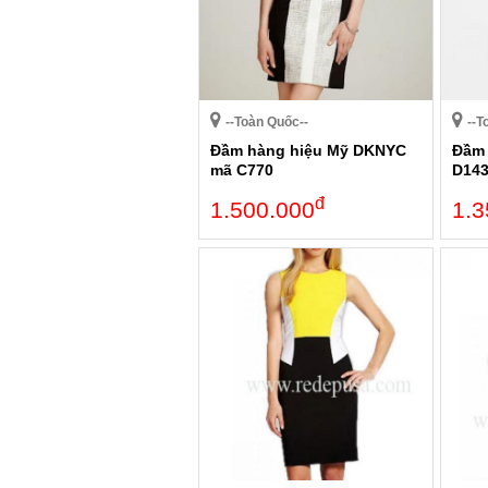
--Toàn Quốc--
--T
Đầm hàng hiệu Mỹ DKNYC
Đầm 
mã C770
D14
đ
1.500.000
1.3