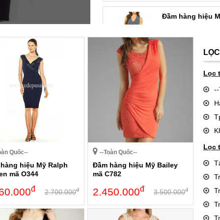
Đầm hàng hiệu M
1.920
đ
3.000.000
LỌC
Lọc 
-
H
T
K
Lọc 
oàn Quốc--
--Toàn Quốc--
T
hàng hiệu Mỹ Ralph
Đầm hàng hiệu Mỹ Bailey
en mã O344
mã C782
T
đ
đ
60.000
2.450.000
T
đ
đ
2.700.000
3.500.000
T
T