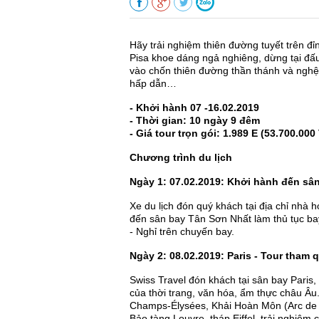
Hãy trải nghiệm thiên đường tuyết trên đỉ
Pisa khoe dáng ngả nghiêng, dừng tại đ
vào chốn thiên đường thần thánh và nghệ th
hấp dẫn…
- Khởi hành 07 -16.02.2019
- Thời gian: 10 ngày 9 đêm
- Giá tour trọn gói: 1.989 E (53.700.000
Chương trình du lịch
Ngày 1: 07.02.2019: Khởi hành đến sâ
Xe du lịch đón quý khách tại địa chỉ nh
đến sân bay Tân Sơn Nhất làm thủ tục ba
- Nghỉ trên chuyến bay.
Ngày 2: 08.02.2019: Paris - Tour tham 
Swiss Travel đón khách tại sân bay Paris,
của thời trang, văn hóa, ẩm thực châu Âu.
Champs-Élysées, Khải Hoàn Môn (Arc de
Bảo tàng Louvre, tháp Eiffel, trải nghiệ