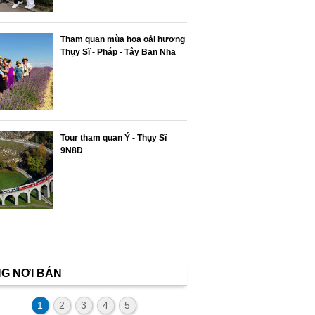
Tham quan mùa hoa oải hương
Thụy Sĩ - Pháp - Tây Ban Nha
Tour tham quan Ý - Thụy Sĩ
9N8Đ
G NƠI BÁN
1
2
3
4
5