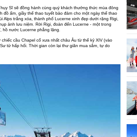
hụy Sĩ sẽ đồng hành cùng quý khách thưởng thức mùa đông
ách đồ ấm, giầy thể thao tuyết bảo đảm cho một ngày thể thao
i Alps trắng xóa, thành phố Lucerne xinh đẹp dưới rặng Rigi,
chụp ảnh lưu niệm. Rời Rigi, đoàn đến Lucerne - một trong
ĩ, hồ nước Lucerne phẳng lặng.
ư chiếc cầu Chapel cổ xưa nhất châu Âu từ thế kỷ XIV (vào
Sư tử hấp hối. Thời gian còn lại thư giãn mua sắm, tự do