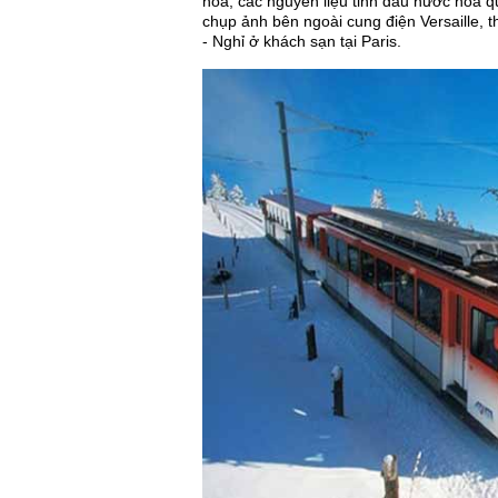
hoa, các nguyên liệu tinh dầu nước hoa q
chụp ảnh bên ngoài cung điện Versaille, 
- Nghỉ ở khách sạn tại Paris.