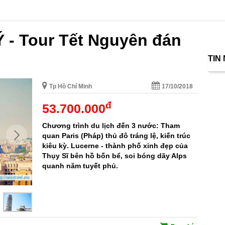
 Ý - Tour Tết Nguyên đán
TIN
Tp Hồ Chí Minh
17/10/2018
đ
53.700.000
Chương trình du lịch đến 3 nước: Tham
quan Paris (Pháp) thủ đô tráng lệ, kiến trúc
kiêu kỳ. Lucerne - thành phố xinh đẹp của
Thụy Sĩ bên hồ bốn bể, soi bóng dãy Alps
quanh năm tuyết phủ.