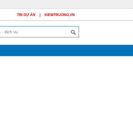
TIN DỰ ÁN
|
KIEMTRUONG.VN