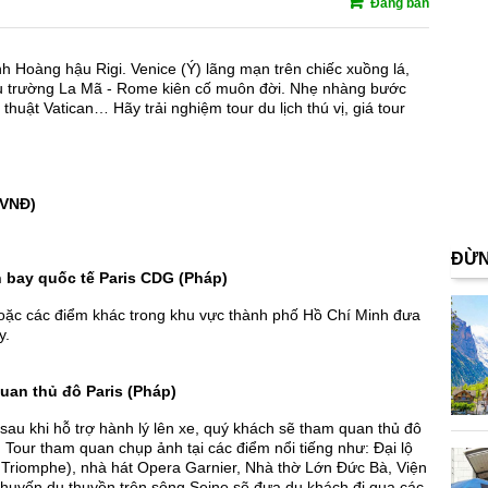
Đang bán
nh Hoàng hậu Rigi. Venice (Ý) lãng mạn trên chiếc xuồng lá,
ấu trường La Mã - Rome kiên cố muôn đời. Nhẹ nhàng bước
uật Vatican… Hãy trải nghiệm tour du lịch thú vị, giá tour
 VNĐ)
ĐỪN
n bay quốc tế Paris CDG (Pháp)
à hoặc các điểm khác trong khu vực thành phố Hồ Chí Minh đưa
y.
quan thủ đô Paris (Pháp)
 sau khi hỗ trợ hành lý lên xe, quý khách sẽ tham quan thủ đô
 Tour tham quan chụp ảnh tại các điểm nổi tiếng như: Đại lộ
 Triomphe), nhà hát Opera Garnier, Nhà thờ Lớn Đức Bà, Viện
m chuyến du thuyền trên sông Seine sẽ đưa du khách đi qua các