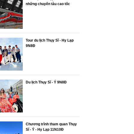
những chuyến tàu cao tốc
Tour du lịch Thụy Sĩ - Hy Lạp
9N8Đ
Du lịch Thụy Sĩ - Ý 9N8Đ
Chương trình tham quan Thụy
Sĩ - Ý - Hy Lạp 11N10Đ