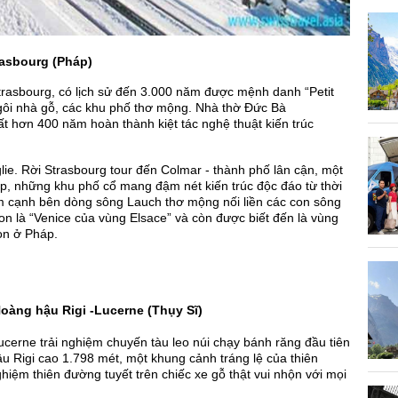
trasbourg (Pháp)
rasbourg, có lịch sử đến 3.000 năm được mệnh danh “Petit
i nhà gỗ, các khu phố thơ mộng. Nhà thờ Đức Bà
mất hơn 400 năm hoàn thành kiệt tác nghệ thuật kiến trúc
lie. Rời Strasbourg tour đến Colmar - thành phố lân cận, một
, những khu phố cổ mang đậm nét kiến trúc độc đáo từ thời
 cạnh bên dòng sông Lauch thơ mộng nối liền các con sông
n là “Venice của vùng Elsace” và còn được biết đến là vùng
on ở Pháp.
Hoàng hậu Rigi -Lucerne (Thụy Sĩ)
erne trải nghiệm chuyến tàu leo núi chạy bánh răng đầu tiên
u Rigi cao 1.798 mét, một khung cảnh tráng lệ của thiên
 nghiệm thiên đường tuyết trên chiếc xe gỗ thật vui nhộn với mọi