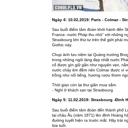
Ngày 4: 10.02.2019: Paris - Colmar - S
Sau buổi điểm tâm đoàn khởi hành đến St
France -nước Pháp thu nhỏ” với những ngô
Strasbourg lớn thứ tư trên thế giới phải 
Gothic này.
Chụp ảnh lưu niệm tại Quảng trường Brog
trong những ngôi làng đẹp nhất nước Pháp
cổ được gìn giữ gần như nguyên vẹn, nằm
nước chảy êm đềm nên Colmar được ví vo
trồng nho nổi tiếng, hương rượu thơm ng
Thời gian còn lại thư giãn mua sắm.
- Nghỉ ở khách sạn tại Strasbourg.
Ngày 5: 11.02.2019: Strasbourg -Đỉnh 
Sau buổi điểm tâm đoàn đến thành phố Luc
tại châu Âu (năm 1871) lên đỉnh Hoàng hậ
đường tuyết hiện ra trước mắt. Hãy trải
lứa tuổi.