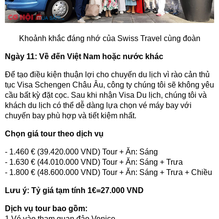
Khoảnh khắc đáng nhớ của Swiss Travel cùng đoàn
Ngày 11: Về đến Việt Nam hoặc nước khác
Để tạo điều kiện thuận lợi cho chuyến du lịch vì rào cản thủ
tục Visa Schengen Châu Âu, công ty chúng tôi sẽ không yêu
cầu bất kỳ đặt cọc. Sau khi nhận Visa Du lịch, chúng tôi và
khách du lịch có thể dễ dàng lựa chọn vé máy bay với
chuyến bay phù hợp và tiết kiệm nhất.
Chọn giá tour theo dịch vụ
- 1.460 € (39.420.000 VND) Tour + Ăn: Sáng
- 1.630 € (44.010.000 VND) Tour + Ăn: Sáng + Trưa
- 1.800 € (48.600.000 VND) Tour + Ăn: Sáng + Trưa + Chiều
Lưu ý: Tỷ giá tạm tính 1€=27.000 VND
Dịch vụ tour bao gồm:
1.Vé vào tham quan đảo Venice