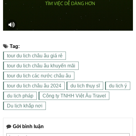
Tag:
tour du lịch châu âu giá rẻ
tour du lịch châu âu khuyến mãi
tour du lịch các nước châu âu
tour du lịch châu âu 2024
du lịch thụy sĩ
du lịch ý
du lịch pháp
Công ty TNHH Việt Âu Travel
Du lịch khắp nơi
Gởi bình luận