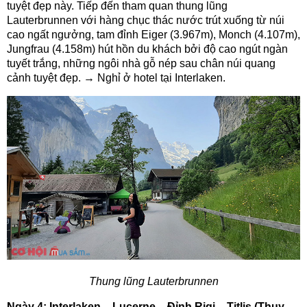
tuyệt đẹp này. Tiếp đến tham quan thung lũng
Lauterbrunnen với hàng chục thác nước trút xuống từ núi
cao ngất ngưởng, tam đỉnh Eiger (3.967m), Monch (4.107m),
Jungfrau (4.158m) hút hồn du khách bởi độ cao ngút ngàn
tuyết trắng, những ngôi nhà gỗ nép sau chân núi quang
cảnh tuyệt đẹp. → Nghỉ ở hotel tại Interlaken.
Thung lũng Lauterbrunnen
Ngày 4: Interlaken – Lucerne – Đỉnh Rigi – Titlis (Thụy