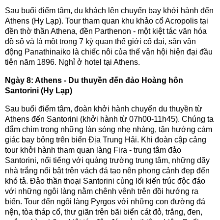
Sau buổi điểm tâm, du khách lên chuyến bay khởi hành đến
Athens (Hy Lạp). Tour tham quan khu khảo cổ Acropolis tại
đền thờ thần Athena, đền Parthenon - một kiệt tác văn hóa
đồ sộ và là một trong 7 kỳ quan thế giới cổ đại, sân vận
động Panathinaiko là chiếc nôi của thế vận hội hiện đại đầu
tiên năm 1896. Nghỉ ở hotel tại Athens.
Ngày 8: Athens - Du thuyền đến đảo Hoàng hôn
Santorini (Hy Lạp)
Sau buổi điểm tâm, đoàn khởi hành chuyến du thuyền từ
Athens đến Santorini (khởi hành từ 07h00-11h45). Chúng ta
đắm chìm trong những làn sóng nhẹ nhàng, tận hưởng cảm
giác bay bỏng trên biển Địa Trung Hải. Khi đoàn cập cảng
tour khởi hành tham quan làng Fira - trung tâm đảo
Santorini, nổi tiếng với quảng trường trung tâm, những dãy
nhà trắng nổi bật trên vách đá tạo nên phong cảnh đẹp đến
khó tả. Đảo thần thoại Santorini cùng lối kiến trúc độc đáo
với những ngôi làng nằm chênh vênh trên đồi hướng ra
biển. Tour đến ngôi làng Pyrgos với những con đường đá
nện, tòa tháp cổ, thư giãn trên bãi biển cát đỏ, trắng, đen,