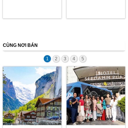
CÙNG NƠI BÁN
1
2
3
4
5