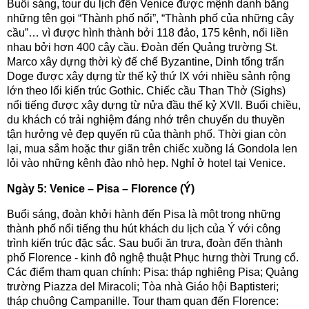
Buổi sáng, tour du lịch đến Venice được mệnh danh bằng
những tên gọi “Thành phố nổi”, “Thành phố của những cây
cầu”… vì được hình thành bởi 118 đảo, 175 kênh, nối liền
nhau bởi hơn 400 cây cầu. Đoàn đến Quảng trường St.
Marco xây dựng thời kỳ đế chế Byzantine, Dinh tổng trấn
Doge được xây dựng từ thế kỷ thứ IX với nhiều sảnh rộng
lớn theo lối kiến trúc Gothic. Chiếc cầu Than Thở (Sighs)
nổi tiếng được xây dựng từ nửa đầu thế kỷ XVII. Buổi chiều,
du khách có trải nghiệm đáng nhớ trên chuyến du thuyền
tận hưởng vẻ đẹp quyến rũ của thành phố. Thời gian còn
lại, mua sắm hoặc thư giãn trên chiếc xuồng lá Gondola len
lỏi vào những kênh đào nhỏ hẹp. Nghỉ ở hotel tại Venice.
Ngày 5: Venice – Pisa – Florence (Ý)
Buổi sáng, đoàn khởi hành đến Pisa là một trong những
thành phố nổi tiếng thu hút khách du lịch của Ý với công
trình kiến trúc đặc sắc. Sau buổi ăn trưa, đoàn đến thành
phố Florence - kinh đô nghệ thuật Phục hưng thời Trung cổ.
Các điểm tham quan chính: Pisa: tháp nghiêng Pisa; Quảng
trường Piazza del Miracoli; Tòa nhà Giáo hội Baptisteri;
tháp chuông Campanille. Tour tham quan đến Florence: