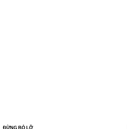
ĐỪNG BỎ LỠ