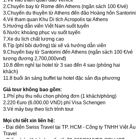
2.Chuyến bay từ Rome đến Athens (ngân sách 100 €/vé)
3.Chuyến du thuyền từ Athens đến đảo Hoàng hôn Santorini
4.Vé tham quan Khu Di tích Acropolis tại Athens
5.Hướng dẫn viên Việt Nam suốt tuyến
6.Nước khoáng phục vụ suốt tuyến
7.Xe du lịch chất lượng cao
8.Típ (phí bồi dưỡng) tài xế và hướng dẫn viên
9.Chuyến bay từ Santorini đến Athens (ngân sách 100 €/vé
tương đương 2,700,000vnđ)
10.8 đêm nghỉ tại hotel từ 3 sao đến 4 sao (phòng hai
khách)
11.8 buổi ăn sáng buffet tại hotel đặc sản địa phương
Giá tour không bao gồm:
1.Phí phụ thu nếu chọn phòng đơn (1 khách/phòng)
2.220 €uro (6.000.00 VND) phí Visa Schengen
3.Vé máy bay theo lịch trình tour
Mọi chi tiết xin liên hệ:
- Đại diện Swiss Travel tại TP. HCM - Công ty TNHH Việt Âu
Travel