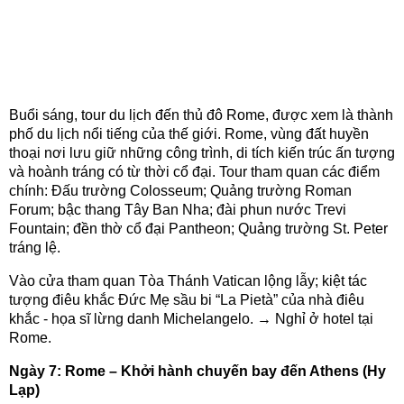
Buổi sáng, tour du lịch đến thủ đô Rome, được xem là thành
phố du lịch nổi tiếng của thế giới. Rome, vùng đất huyền
thoại nơi lưu giữ những công trình, di tích kiến trúc ấn tượng
và hoành tráng có từ thời cổ đại. Tour tham quan các điểm
chính: Đấu trường Colosseum; Quảng trường Roman
Forum; bậc thang Tây Ban Nha; đài phun nước Trevi
Fountain; đền thờ cổ đại Pantheon; Quảng trường St. Peter
tráng lệ.
Vào cửa tham quan Tòa Thánh Vatican lộng lẫy; kiệt tác
tượng điêu khắc Đức Mẹ sầu bi “La Pietà” của nhà điêu
khắc - họa sĩ lừng danh Michelangelo. → Nghỉ ở hotel tại
Rome.
Ngày 7: Rome – Khởi hành chuyến bay đến Athens (Hy
Lạp)