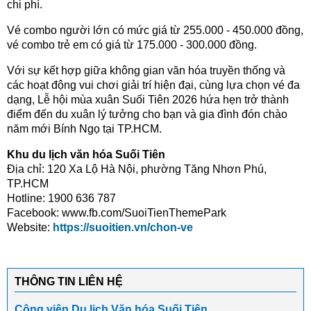
chi phí.
Vé combo người lớn có mức giá từ 255.000 - 450.000 đồng,
vé combo trẻ em có giá từ 175.000 - 300.000 đồng.
Với sự kết hợp giữa không gian văn hóa truyền thống và
các hoạt động vui chơi giải trí hiện đại, cùng lựa chọn vé đa
dạng, Lễ hội mùa xuân Suối Tiên 2026 hứa hẹn trở thành
điểm đến du xuân lý tưởng cho bạn và gia đình đón chào
năm mới Bính Ngọ tại TP.HCM.
Khu du lịch văn hóa Suối Tiên
Địa chỉ: 120 Xa Lộ Hà Nội, phường Tăng Nhơn Phú,
TP.HCM
Hotline: 1900 636 787
Facebook: www.fb.com/SuoiTienThemePark
Website:
https://suoitien.vn/chon-ve
THÔNG TIN LIÊN HỆ
Công viên Du lịch Văn hóa Suối Tiên