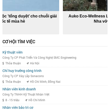
Auko Eco-Wellness Lodges khai trương tại Phong
Nha với ưu đãi đặc biệt