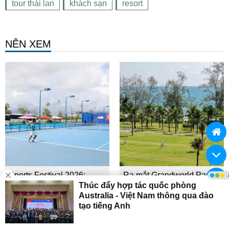
tour thái lan
khách sạn
resort
NÊN XEM
Sports Festival 2026:
Ra mắt Grandworld Park
Cuộc ’tổng duyệt’ cho
Golf 18 lỗ tại Wyndham
chuỗi giải đấu quốc tế
Garden Grandworld Phú
mùa hè
Quốc