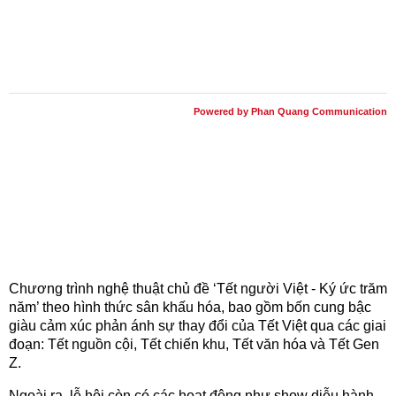
Powered by Phan Quang Communication
Chương trình nghệ thuật chủ đề ‘Tết người Việt - Ký ức trăm
năm’ theo hình thức sân khấu hóa, bao gồm bốn cung bậc
giàu cảm xúc phản ánh sự thay đổi của Tết Việt qua các giai
đoạn: Tết nguồn cội, Tết chiến khu, Tết văn hóa và Tết Gen
Z.
Ngoài ra, lễ hội còn có các hoạt động như show diễu hành