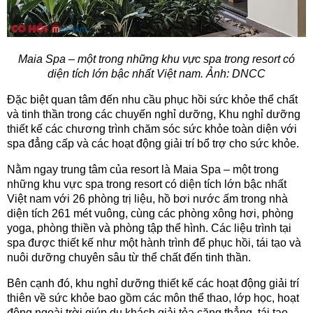
Maia Spa – một trong những khu vực spa trong resort có
diện tích lớn bậc nhất Việt nam. Ảnh: DNCC
Đặc biệt quan tâm đến nhu cầu phục hồi sức khỏe thể chất
và tinh thần trong các chuyến nghỉ dưỡng, Khu nghỉ dưỡng
thiết kế các chương trình chăm sóc sức khỏe toàn diện với
spa đẳng cấp và các hoạt động giải trí bổ trợ cho sức khỏe.
Nằm ngay trung tâm của resort là Maia Spa – một trong
những khu vực spa trong resort có diện tích lớn bậc nhất
Việt nam với 26 phòng trị liệu, hồ bơi nước ấm trong nhà
diện tích 261 mét vuông, cùng các phòng xông hơi, phòng
yoga, phòng thiền và phòng tập thể hình. Các liệu trình tại
spa được thiết kế như một hành trình để phục hồi, tái tạo và
nuôi dưỡng chuyên sâu từ thể chất đến tinh thần.
Bên cạnh đó, khu nghỉ dưỡng thiết kế các hoạt động giải trí
thiên về sức khỏe bao gồm các môn thể thao, lớp học, hoạt
động ngoài trời giúp du khách giải tỏa căng thẳng, tái tạo