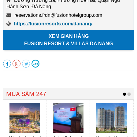
Đường Trường Sa, Phường Hòa Hải, Quận Ngũ
Hành Sơn, Đà Nẵng
reservations.frdn@fusionhotelgroup.com
https://fusionresorts.com/danang/
XEM GIAN HÀNG
FUSION RESORT & VILLAS DA NANG