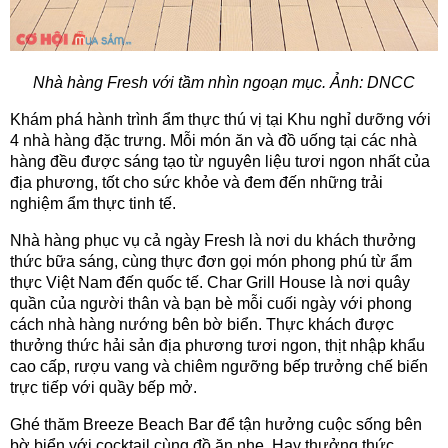
Nhà hàng Fresh với tầm nhìn ngoạn mục. Ảnh: DNCC
Khám phá hành trình ẩm thực thú vị tại Khu nghỉ dưỡng với
4 nhà hàng đặc trưng. Mỗi món ăn và đồ uống tại các nhà
hàng đều được sáng tạo từ nguyên liệu tươi ngon nhất của
địa phương, tốt cho sức khỏe và đem đến những trải
nghiệm ẩm thực tinh tế.
Nhà hàng phục vụ cả ngày Fresh là nơi du khách thưởng
thức bữa sáng, cùng thực đơn gọi món phong phú từ ẩm
thực Việt Nam đến quốc tế. Char Grill House là nơi quây
quần của người thân và bạn bè mỗi cuối ngày với phong
cách nhà hàng nướng bên bờ biển. Thực khách được
thưởng thức hải sản địa phương tươi ngon, thịt nhập khẩu
cao cấp, rượu vang và chiêm ngưỡng bếp trưởng chế biến
trực tiếp với quầy bếp mở.
Ghé thăm Breeze Beach Bar để tận hưởng cuộc sống bên
bờ biển với cocktail cùng đồ ăn nhẹ. Hay thưởng thức