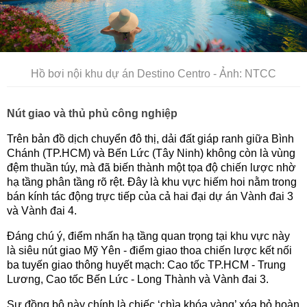
Hồ bơi nội khu dự án Destino Centro - Ảnh: NTCC
Nút giao và thủ phủ công nghiệp
Trên bản đồ dịch chuyển đô thị, dải đất giáp ranh giữa Bình
Chánh (TP.HCM) và Bến Lức (Tây Ninh) không còn là vùng
đệm thuần túy, mà đã biến thành một tọa độ chiến lược nhờ
hạ tầng phân tầng rõ rệt. Đây là khu vực hiếm hoi nằm trong
bán kính tác động trực tiếp của cả hai đại dự án Vành đai 3
và Vành đai 4.
Đáng chú ý, điểm nhấn hạ tầng quan trọng tại khu vực này
là siêu nút giao Mỹ Yên - điểm giao thoa chiến lược kết nối
ba tuyến giao thông huyết mạch: Cao tốc TP.HCM - Trung
Lương, Cao tốc Bến Lức - Long Thành và Vành đai 3.
Sự đồng bộ này chính là chiếc ‘chìa khóa vàng’ xóa bỏ hoàn