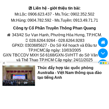
Liên hệ - giới thiệu tin bài:
Mr.Lộc: 0906.623.437
-
Ms.Trúc: 0902.352.502
Mr.Hùng: 0904.782.592
-
Ms.Tuyền: 0913.49.71.71
Công ty Cổ Phần Truyền Thông Phan Quang
343/42 Sư Vạn Hạnh, Phường Hòa Hưng, TP.HCM.
028.6264.9264 - 028.6264.9283
GPKD: 0303685627 - Do Sở Kế hoạch và Đầu tư
TP.HCMCấp ngày: 10/03/2005
GXN TBCCDV MXH Số 6168/GXN-SVHTT do Sở Văn Hóa
và Thể Thao TP.HCM Cấp ngày: 24/11/2025
Chịu trách nhiệm nội dung: Phan Văn Quang
© 2017
Truyền Thông Phan Quang
Phát triển bởi
Truyền Thông Phan Quang
PHANQUANG.VN
KIEMTRUONG.VN
WORKBANK.VN