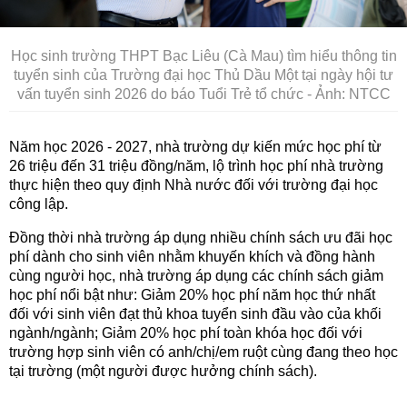
Học sinh trường THPT Bạc Liêu (Cà Mau) tìm hiểu thông tin
tuyển sinh của Trường đại học Thủ Dầu Một tại ngày hội tư
vấn tuyển sinh 2026 do báo Tuổi Trẻ tổ chức - Ảnh: NTCC
Năm học 2026 - 2027, nhà trường dự kiến mức học phí từ
26 triệu đến 31 triệu đồng/năm, lộ trình học phí nhà trường
thực hiện theo quy định Nhà nước đối với trường đại học
công lập.
Đồng thời nhà trường áp dụng nhiều chính sách ưu đãi học
phí dành cho sinh viên nhằm khuyến khích và đồng hành
cùng người học, nhà trường áp dụng các chính sách giảm
học phí nổi bật như: Giảm 20% học phí năm học thứ nhất
đối với sinh viên đạt thủ khoa tuyển sinh đầu vào của khối
ngành/ngành; Giảm 20% học phí toàn khóa học đối với
trường hợp sinh viên có anh/chị/em ruột cùng đang theo học
tại trường (một người được hưởng chính sách).