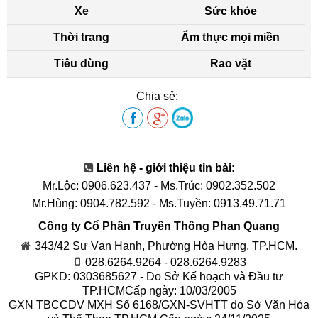
Xe
Sức khỏe
Thời trang
Ẩm thực mọi miền
Tiêu dùng
Rao vặt
Chia sẻ:
Liên hệ - giới thiệu tin bài:
Mr.Lộc: 0906.623.437
-
Ms.Trúc: 0902.352.502
Mr.Hùng: 0904.782.592
-
Ms.Tuyền: 0913.49.71.71
Công ty Cổ Phần Truyền Thông Phan Quang
343/42 Sư Vạn Hạnh, Phường Hòa Hưng, TP.HCM.
028.6264.9264 - 028.6264.9283
GPKD: 0303685627 - Do Sở Kế hoạch và Đầu tư
TP.HCMCấp ngày: 10/03/2005
GXN TBCCDV MXH Số 6168/GXN-SVHTT do Sở Văn Hóa