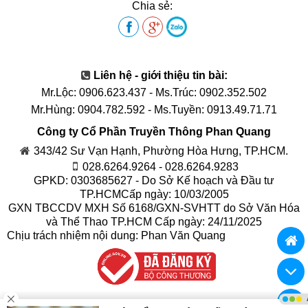
Chia sẻ:
Liên hệ - giới thiệu tin bài:
Mr.Lộc: 0906.623.437
-
Ms.Trúc: 0902.352.502
Mr.Hùng: 0904.782.592
-
Ms.Tuyền: 0913.49.71.71
Công ty Cổ Phần Truyền Thông Phan Quang
343/42 Sư Vạn Hạnh, Phường Hòa Hưng, TP.HCM.
028.6264.9264 - 028.6264.9283
GPKD: 0303685627 - Do Sở Kế hoạch và Đầu tư
TP.HCMCấp ngày: 10/03/2005
GXN TBCCDV MXH Số 6168/GXN-SVHTT do Sở Văn Hóa
và Thể Thao TP.HCM Cấp ngày: 24/11/2025
Chịu trách nhiệm nội dung: Phan Văn Quang