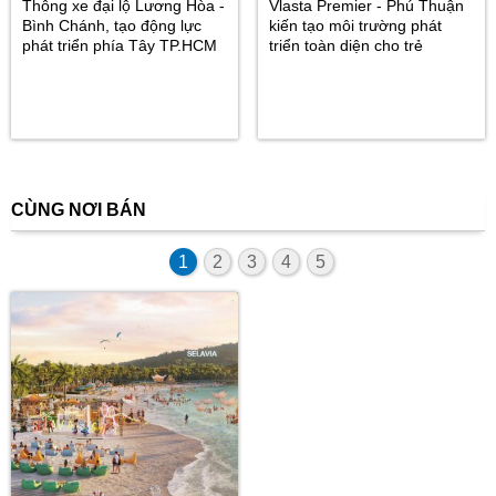
Thông xe đại lộ Lương Hòa -
Vlasta Premier - Phú Thuận
Bình Chánh, tạo động lực
kiến tạo môi trường phát
phát triển phía Tây TP.HCM
triển toàn diện cho trẻ
CÙNG NƠI BÁN
1
2
3
4
5