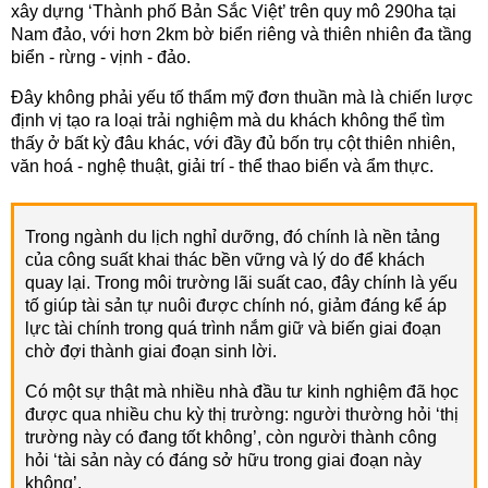
xây dựng ‘Thành phố Bản Sắc Việt’ trên quy mô 290ha tại
Nam đảo, với hơn 2km bờ biển riêng và thiên nhiên đa tầng
biển - rừng - vịnh - đảo.
Đây không phải yếu tố thẩm mỹ đơn thuần mà là chiến lược
định vị tạo ra loại trải nghiệm mà du khách không thể tìm
thấy ở bất kỳ đâu khác, với đầy đủ bốn trụ cột thiên nhiên,
văn hoá - nghệ thuật, giải trí - thể thao biển và ẩm thực.
Trong ngành du lịch nghỉ dưỡng, đó chính là nền tảng
của công suất khai thác bền vững và lý do để khách
quay lại. Trong môi trường lãi suất cao, đây chính là yếu
tố giúp tài sản tự nuôi được chính nó, giảm đáng kể áp
lực tài chính trong quá trình nắm giữ và biến giai đoạn
chờ đợi thành giai đoạn sinh lời.
Có một sự thật mà nhiều nhà đầu tư kinh nghiệm đã học
được qua nhiều chu kỳ thị trường: người thường hỏi ‘thị
trường này có đang tốt không’, còn người thành công
hỏi ‘tài sản này có đáng sở hữu trong giai đoạn này
không’.