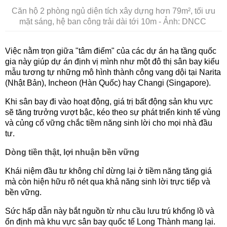
Căn hộ 2 phòng ngủ diện tích xây dựng hơn 79m², tối ưu
mặt sáng, hệ ban công trải dài tới 10m - Ảnh: DNCC
Việc nằm trọn giữa "tâm điểm" của các dự án hạ tầng quốc
gia này giúp dự án định vị mình như một đô thị sân bay kiểu
mẫu tương tự những mô hình thành công vang dội tại Narita
(Nhật Bản), Incheon (Hàn Quốc) hay Changi (Singapore).
Khi sân bay đi vào hoạt động, giá trị bất động sản khu vực
sẽ tăng trưởng vượt bậc, kéo theo sự phát triển kinh tế vùng
và củng cố vững chắc tiềm năng sinh lời cho mọi nhà đầu
tư.
Dòng tiền thật, lợi nhuận bền vững
Khái niệm đầu tư không chỉ dừng lại ở tiềm năng tăng giá
mà còn hiện hữu rõ nét qua khả năng sinh lời trực tiếp và
bền vững.
Sức hấp dẫn này bắt nguồn từ nhu cầu lưu trú khổng lồ và
ổn định mà khu vực sân bay quốc tế Long Thành mang lại.