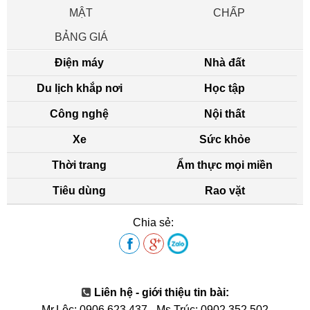
MẬT
CHẤP
BẢNG GIÁ
Điện máy
Nhà đất
Du lịch khắp nơi
Học tập
Công nghệ
Nội thất
Xe
Sức khỏe
Thời trang
Ẩm thực mọi miền
Tiêu dùng
Rao vặt
Chia sẻ:
Liên hệ - giới thiệu tin bài:
Mr.Lộc: 0906.623.437
-
Ms.Trúc: 0902.352.502