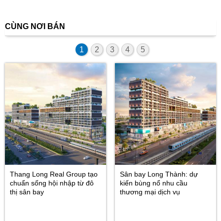
CÙNG NƠI BÁN
1
2
3
4
5
Thang Long Real Group tạo
Sân bay Long Thành: dự
chuẩn sống hội nhập từ đô
kiến bùng nổ nhu cầu
thị sân bay
thương mại dịch vụ