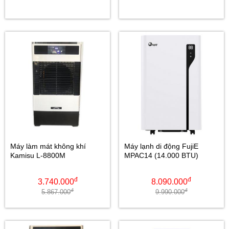
Máy làm mát không khí
Máy lạnh di động FujiE
Kamisu L-8800M
MPAC14 (14.000 BTU)
đ
đ
3.740.000
8.090.000
đ
đ
5.867.000
9.990.000