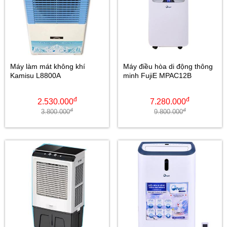
Máy làm mát không khí
Máy điều hòa di động thông
Kamisu L8800A
minh FujiE MPAC12B
đ
đ
2.530.000
7.280.000
đ
đ
3.800.000
9.800.000