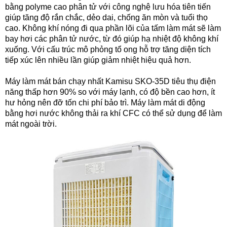
bằng polyme cao phân tử với công nghệ lưu hóa tiên tiến
giúp tăng độ rắn chắc, dẻo dai, chống ăn mòn và tuổi thọ
cao. Không khí nóng đi qua phần lõi của tấm làm mát sẽ làm
bay hơi các phân tử nước, từ đó giúp hạ nhiệt độ không khí
xuống. Với cấu trúc mô phỏng tổ ong hỗ trợ tăng diện tích
tiếp xúc lên nhiều lần giúp giảm nhiệt hiệu quả hơn.
Máy làm mát bán chạy nhất Kamisu SKO-35D tiêu thụ điện
năng thấp hơn 90% so với máy lạnh, có độ bền cao hơn, ít
hư hỏng nên đỡ tốn chi phí bảo trì. Máy làm mát di động
bằng hơi nước không thải ra khí CFC có thể sử dụng để làm
mát ngoài trời.