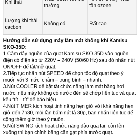
Khí thải
trường
tần ozone
Lượng khí thải
Không có
Rất cao
cacbon
Hướng dẫn sử dụng máy làm mát không khí Kamisu
SKO-35D:
1.Cắm dây nguồn của quạt Kamisu SKO-35D vào nguồn
điện có điện áp từ 220V – 240V (50/60 Hz) sau đó nhấn nút
ON/OFF để tắt/mở quạt.
2.Tiếp tục nhấn nút SPEED để chọn tốc độ quạt theo ý
muốn với 3 mức: chậm – trung bình – nhanh.
3.Nút COOLER để bật tắt chức năng làm mát bằng hơi
nước, nếu máy không có nước đèn sẽ chớp liên tục và quạt
kêu “tít – tít” để báo hiệu.
4.Nút TIMER kích hoạt tính năng hẹn giờ với khả năng hẹn
giờ đến 7h30, mỗi lần bấm nút là 30p, bạn nhấn liên tục để
cộng thêm giờ theo ý muốn.
5.Nút SWING kích hoạt chức năng đảo qua lại, còn lên
xuống thì bạn chỉnh bằng cần gạt phía trước quạt.