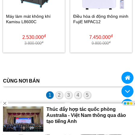
Máy làm mát không khí
Điều hòa di động thông minh
Kamisu L8600C
FujiE MPAC12
đ
đ
2.530.000
7.450.000
đ
đ
3.800.000
9.800.000
CÙNG NƠI BÁN
1
2
3
4
5