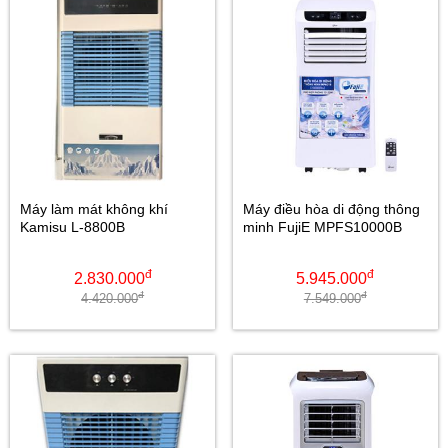
Máy làm mát không khí
Máy điều hòa di động thông
Kamisu L-8800B
minh FujiE MPFS10000B
đ
đ
2.830.000
5.945.000
đ
đ
4.420.000
7.549.000